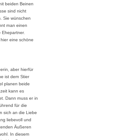
it beiden Beinen
sse sind nicht
en. Sie wünschen
innt man einen
e Ehepartner.
 hier eine schöne
rin, aber hierfür
e ist dem Stier
gel planen beide
zeit kann es
et. Dann muss er in
ührend für die
n sich an die Liebe
ang liebevoll und
altenden Äußeren
 wohl. In diesem