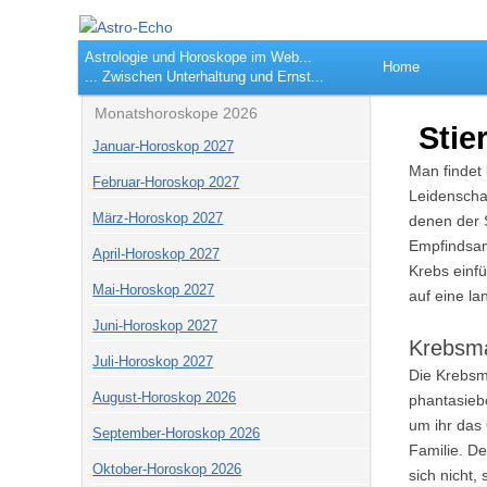
Astro-Echo
Die Welt de
Hauptmenü
Astrologie und Horoskope im Web...
Zum Inhalt springen
Home
... Zwischen Unterhaltung und Ernst...
Monatshoroskope 2026
Stie
Januar-Horoskop 2027
Man findet
Februar-Horoskop 2027
Leidenscha
März-Horoskop 2027
denen der S
Empfindsam
April-Horoskop 2027
Krebs einf
Mai-Horoskop 2027
auf eine lan
Juni-Horoskop 2027
Krebsma
Juli-Horoskop 2027
Die Krebsm
August-Horoskop 2026
phantasieb
um ihr das
September-Horoskop 2026
Familie. De
Oktober-Horoskop 2026
sich nicht,