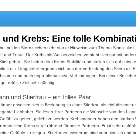
r Astrologie
r und Krebs: Eine tolle Kombinat
 bei beiden Sternzeichen sehr starke Hinweise zum Thema Sinnlichkeit
ft und Treue. Der Krebs als Wasserzeichen versteht sich gut mit ander
tier gehört. Sie bieten dem Krebs Stabilität und stellen sich auf seine
keit ein. Umgekehrt ergeben sich aus der Verbindung des Stiers als 
ühlsame und auch unproblematische Verbindungen. Bei dieser Beziehung
ge, erfüllte Zeit sehr günstig.
nn und Stierfrau – ein tolles Paar
änner erweisen sich in Beziehung zu einer Stierfrau als einfühlsame u
egabte Liebhaber. Sie lesen ihrer Partnerin die Wünsche von den Lippe
 Gefühl zu geben, geliebt zu werden. Krebsmänner haben den starke
r männliche Krebs sorgt rührend für seine Partnerin. Er ist sehr einfü
 seine Gefühle zu zeigen. Stierfrauen wiederum sind sehr sinnlich und 