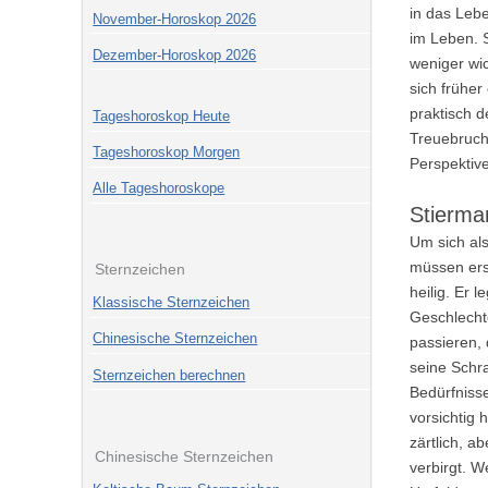
in das Leb
November-Horoskop 2026
im Leben. S
Dezember-Horoskop 2026
weniger wic
sich früher
praktisch 
Tageshoroskop Heute
Treuebruch 
Tageshoroskop Morgen
Perspektive
Alle Tageshoroskope
Stierma
Um sich als
müssen erst
Sternzeichen
heilig. Er 
Klassische Sternzeichen
Geschlechte
Chinesische Sternzeichen
passieren, 
seine Schra
Sternzeichen berechnen
Bedürfnisse
vorsichtig 
zärtlich, a
Chinesische Sternzeichen
verbirgt. W