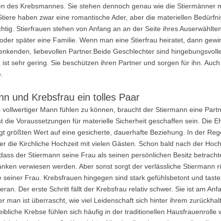
en des Krebsmannes. Sie stehen dennoch genau wie die Stiermänner m
tiere haben zwar eine romantische Ader, aber die materiellen Bedürfni
htig. Stierfrauen stehen von Anfang an an der Seite ihres Auserwählt
 oder später eine Familie. Wenn man eine Stierfrau heiratet, dann gew
denkenden, liebevollen Partner.Beide Geschlechter sind hingebungsvoll
ist sehr gering. Sie beschützen ihren Partner und sorgen für ihn. Auch
.
nn und Krebsfrau ein tolles Paar
 vollwertiger Mann fühlen zu können, braucht der Stiermann eine Partne
 die Voraussetzungen für materielle Sicherheit geschaffen sein. Die Eh
legt größten Wert auf eine gesicherte, dauerhafte Beziehung. In der Re
r die Kirchliche Hochzeit mit vielen Gästen. Schon bald nach der Hoch
dass der Stiermann seine Frau als seinen persönlichen Besitz betracht
nken verwiesen werden. Aber sonst sorgt der verlässliche Stiermann r
 seiner Frau. Krebsfrauen hingegen sind stark gefühlsbetont und taste
heran. Der erste Schritt fällt der Krebsfrau relativ schwer. Sie ist am Anf
ber man ist überrascht, wie viel Leidenschaft sich hinter ihrem zurückh
eibliche Krebse fühlen sich häufig in der traditionellen Hausfrauenrolle