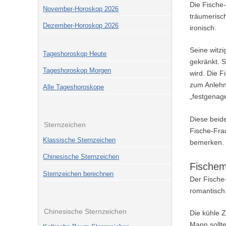
Die Fische-
November-Horoskop 2026
träumerisch
Dezember-Horoskop 2026
ironisch.
Seine witzi
Tageshoroskop Heute
gekränkt. S
Tageshoroskop Morgen
wird. Die F
zum Anlehne
Alle Tageshoroskope
„festgenage
Diese beid
Sternzeichen
Fische-Frau
Klassische Sternzeichen
bemerken.
Chinesische Sternzeichen
Fischem
Sternzeichen berechnen
Der Fische
romantisch 
Chinesische Sternzeichen
Die kühle Z
Mann sollt