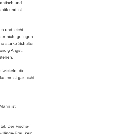
mantisch und
ntik und ist
ch und leicht
ber nicht gelingen
ne starke Schulter
ändig Angst,
stehen.
twickeln, die
das meist gar nicht
Mann ist
tal. Der Fische-
illinge-Frau kein