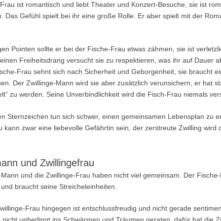
Frau ist romantisch und liebt Theater und Konzert-Besuche, sie ist ro
. Das Gefühl spielt bei ihr eine große Rolle. Er aber spielt mit der Roma
gen Pointen sollte er bei der Fische-Frau etwas zähmen, sie ist verletzli
einen Freiheitsdrang versucht sie zu respektieren, was ihr auf Dauer a
ische-Frau sehnt sich nach Sicherheit und Geborgenheit, sie braucht ei
n. Der Zwillinge-Mann wird sie aber zusätzlich verunsichern, er hat st
lt“ zu werden. Seine Unverbindlichkeit wird die Fisch-Frau niemals ver
en Sternzeichen tun sich schwer, einen gemeinsamen Lebensplan zu en
 kann zwar eine liebevolle Gefährtin sein, der zerstreute Zwilling wird 
ann und Zwillingefrau
-Mann und die Zwillinge-Frau haben nicht viel gemeinsam. Der Fische-
und braucht seine Streicheleinheiten.
willinge-Frau hingegen ist entschlussfreudig und nicht gerade sentimen
e nicht unbedingt ins Schwärmen und Träumen geraten, dafür hat die Zw