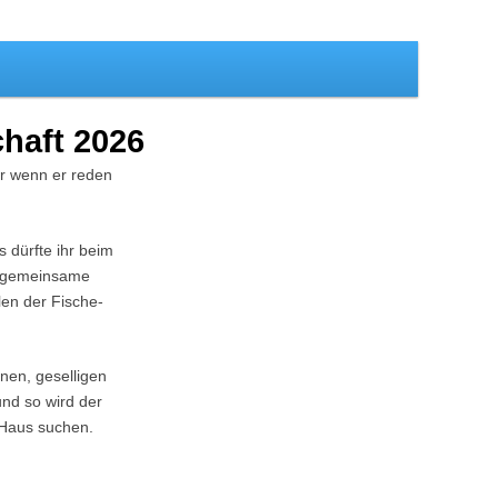
chaft 2026
er wenn er reden
s dürfte ihr beim
ne gemeinsame
len der Fische-
?
inen, geselligen
und so wird der
 Haus suchen.