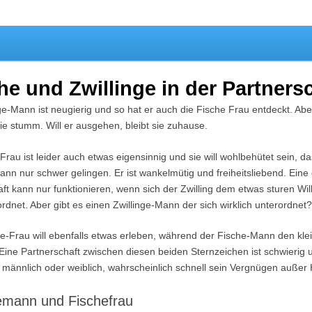
r Astrologie
he und Zwillinge in der Partners
ge-Mann ist neugierig und so hat er auch die Fische Frau entdeckt. Ab
t sie stumm. Will er ausgehen, bleibt sie zuhause.
Frau ist leider auch etwas eigensinnig und sie will wohlbehütet sein, da
Mann nur schwer gelingen. Er ist wankelmütig und freiheitsliebend. Ei
ft kann nur funktionieren, wenn sich der Zwilling dem etwas sturen Wil
rdnet. Aber gibt es einen Zwillinge-Mann der sich wirklich unterordnet
ge-Frau will ebenfalls etwas erleben, während der Fische-Mann den kle
. Eine Partnerschaft zwischen diesen beiden Sternzeichen ist schwierig 
b männlich oder weiblich, wahrscheinlich schnell sein Vergnügen außer
gemann und Fischefrau